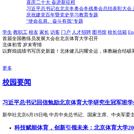
专业团队保障
核心成员均有 10 年 + 体育行业经验，熟
创新技术赋能
引入智能管理系统，实现预约、培训、数据
通