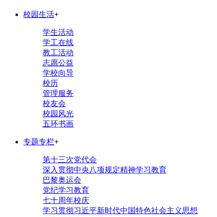
Our Advantages
我们的优势
南宫28NG相信品牌力量
高性价比
去除中间环节成本，同等服务价格低于市场平均