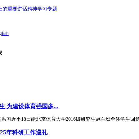
悉各环节运营逻辑。
统计线上化高效运作。
过专家咨询最大限度地发挥您